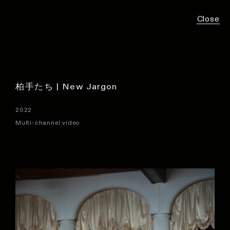
Close
柏手たち | New Jargon
2022
Multi-channel video